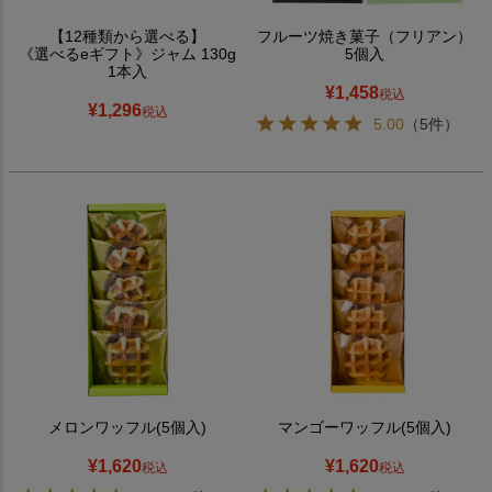
【12種類から選べる】
フルーツ焼き菓子（フリアン）
《選べるeギフト》ジャム 130g
5個入
1本入
¥
1,458
税込
¥
1,296
税込
5.00
（5件）
メロンワッフル(5個入)
マンゴーワッフル(5個入)
¥
1,620
¥
1,620
税込
税込