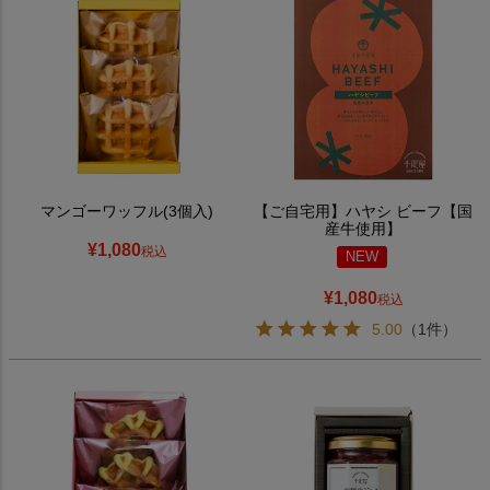
マンゴーワッフル(3個入)
【ご自宅用】ハヤシ ビーフ【国
産牛使用】
¥
1,080
税込
NEW
¥
1,080
税込
5.00
（1件）