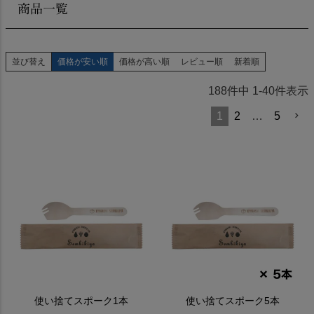
商品一覧
並び替え
価格が安い順
価格が高い順
レビュー順
新着順
188
件中
1
-
40
件表示
1
2
…
5
使い捨てスポーク1本
使い捨てスポーク5本