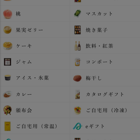
桃
マスカット
果実ゼリー
焼き菓子
ケーキ
飲料・紅茶
ジャム
コンポート
アイス・氷菓
梅干し
カレー
カタログギフト
頒布会
ご自宅用（冷凍）
ご自宅用（常温）
eギフト