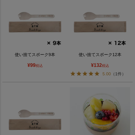
使い捨てスポーク9本
使い捨てスポーク12本
¥
99
¥
132
税込
税込
5.00
（1件）