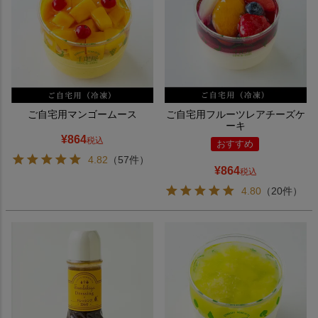
ご自宅用マンゴームース
ご自宅用フルーツレアチーズケ
ーキ
¥
864
税込
おすすめ
4.82
（57件）
¥
864
税込
4.80
（20件）