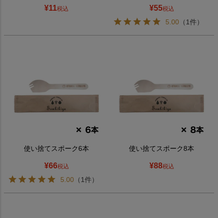
¥
11
¥
55
税込
税込
5.00
（1件）
使い捨てスポーク6本
使い捨てスポーク8本
¥
66
¥
88
税込
税込
5.00
（1件）