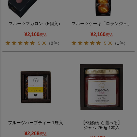
フルーツマカロン（5個入）
フルーツケーキ「ロランジェ」
¥
2,160
¥
2,160
税込
税込
5.00
（8件）
5.00
（1件）
フルーツハーブティー 1袋入
【6種類から選べる】
ジャム 260g 1本入
¥
2,268
税込