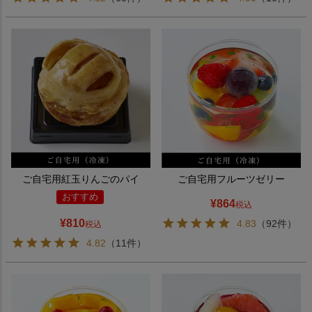
ご自宅用紅玉りんごのパイ
ご自宅用フルーツゼリー
おすすめ
¥
864
税込
¥
810
4.83
（92件）
税込
4.82
（11件）