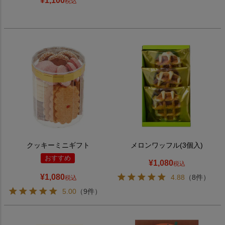
¥
1,100
税込
クッキーミニギフト
メロンワッフル(3個入)
おすすめ
¥
1,080
税込
¥
1,080
4.88
（8件）
税込
5.00
（9件）