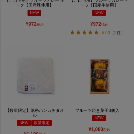
【ご自宅用】フルーツカレー ポ
【ご自宅用】フルーツカレー ビ
ーク【国産豚使用】
ーフ【国産牛使用】
NEW
NEW
¥
972
¥
972
税込
税込
5.00
（2件）
【数量限定】紙糸ハンカチタオ
フルーツ焼き菓子3個入
ル
NEW
NEW
数量限定
¥
1,080
税込