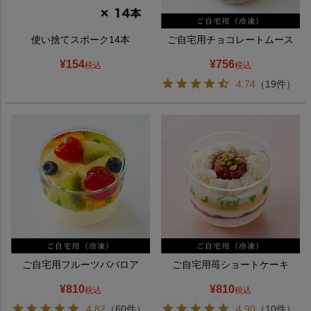
使い捨てスポーク14本
ご自宅用チョコレートムース
¥
154
¥
756
税込
税込
4.74
（19件）
ご自宅用フルーツババロア
ご自宅用苺ショートケーキ
¥
810
¥
810
税込
税込
4.82
（60件）
4.90
（10件）