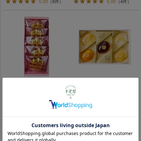
5.00
（8件）
5.00
（4件）
【期間限定販売】白桃ワッフル
フルーツゼリーGRACE「恵」5
(5個入)
個入
おすすめ
NEW
期間限定
おすすめ
¥
1,620
¥
2,160
税込
税込
5.00
（3件）
4.33
（3件）