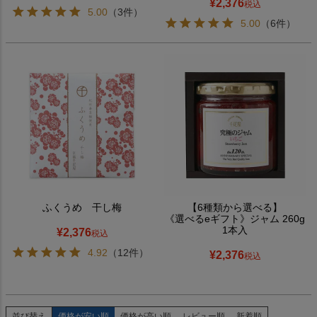
¥
2,376
税込
5.00
（3件）
5.00
（6件）
ふくうめ 干し梅
【6種類から選べる】
《選べるeギフト》ジャム 260g
1本入
¥
2,376
税込
4.92
（12件）
¥
2,376
税込
並び替え
価格が安い順
価格が高い順
レビュー順
新着順