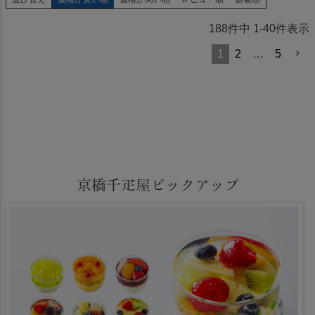
188
件中
1
-
40
件表示
1
2
…
5
京橋千疋屋ピックアップ