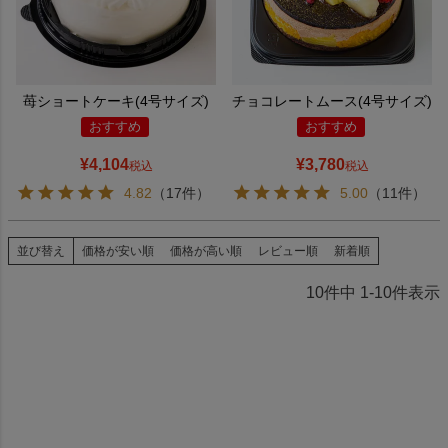
苺ショートケーキ(4号サイズ)
チョコレートムース(4号サイズ)
おすすめ
おすすめ
¥
4,104
¥
3,780
税込
税込
4.82
（17件）
5.00
（11件）
並び替え
価格が安い順
価格が高い順
レビュー順
新着順
10
件中
1
-
10
件表示