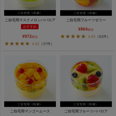
ご自宅用マスクメロンババロア
ご自宅用フルーツゼリー
おすすめ
¥
864
税込
¥
972
4.83
（92件）
税込
4.92
（37件）
ご自宅用マンゴームース
ご自宅用フルーツババロア