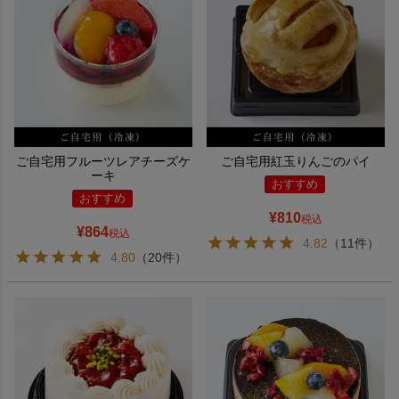
ご自宅用フルーツレアチーズケ
ご自宅用紅玉りんごのパイ
ーキ
おすすめ
おすすめ
¥
810
税込
¥
864
税込
4.82
（11件）
4.80
（20件）