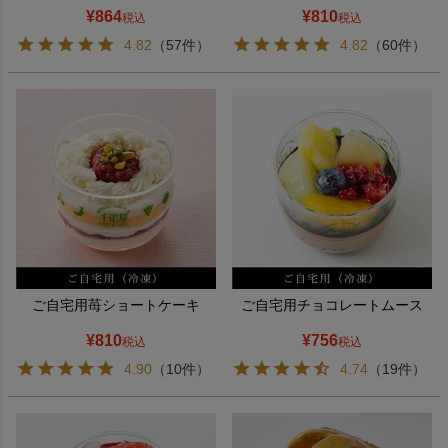
¥
864
¥
810
税込
税込
4.82
（57件）
4.82
（60件）
ご自宅用苺ショートケーキ
ご自宅用チョコレートムース
¥
810
¥
756
税込
税込
4.90
（10件）
4.74
（19件）