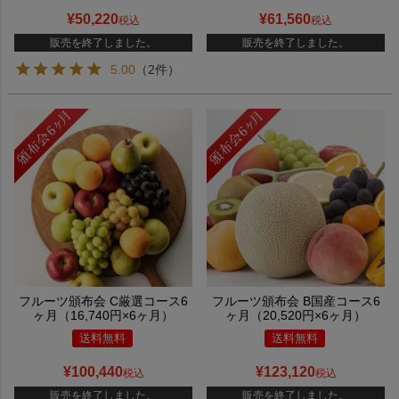
¥
50,220
¥
61,560
税込
税込
販売を終了しました。
販売を終了しました。
5.00
（2件）
フルーツ頒布会 C厳選コース6
フルーツ頒布会 B国産コース6
ヶ月（16,740円×6ヶ月）
ヶ月（20,520円×6ヶ月）
送料無料
送料無料
¥
100,440
¥
123,120
税込
税込
販売を終了しました。
販売を終了しました。