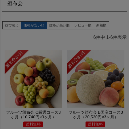
頒布会
並び替え
価格が安い順
価格が高い順
レビュー順
新着順
6
件中
1
-
6
件表示
フルーツ頒布会 C厳選コース3
フルーツ頒布会 B国産コース3
ヶ月（16,740円×3ヶ月）
ヶ月（20,520円×3ヶ月）
送料無料
送料無料