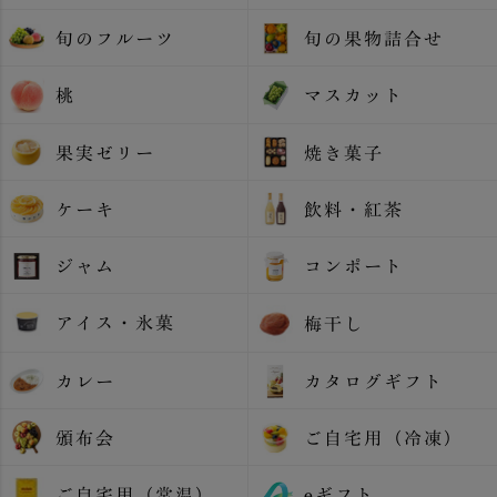
旬のフルーツ
旬の果物詰合せ
桃
マスカット
果実ゼリー
焼き菓子
ケーキ
飲料・紅茶
ジャム
コンポート
アイス・氷菓
梅干し
カレー
カタログギフト
頒布会
ご自宅用（冷凍）
ご自宅用（常温）
eギフト