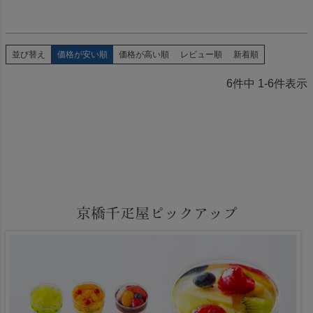
並び替え
価格が安い順
価格が高い順
レビュー順
新着順
6
件中
1
-
6
件表示
京橋千疋屋ピックアップ