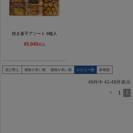
焼き菓子アソート 9種入
¥
5,940
税込
並び替え
価格が安い順
価格が高い順
レビュー順
新着順
49
件中
41
-
49
件表示
1
2