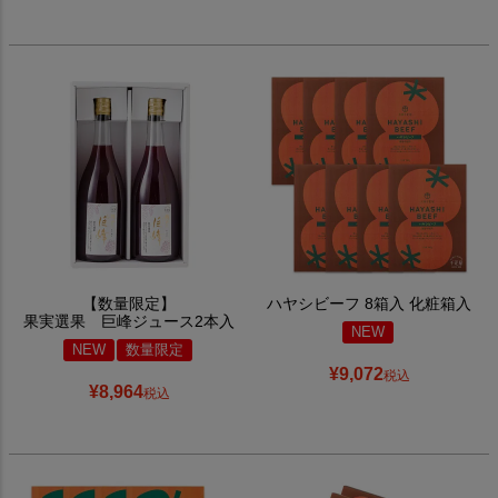
【数量限定】
ハヤシビーフ 8箱入 化粧箱入
果実選果 巨峰ジュース2本入
NEW
NEW
数量限定
¥
9,072
税込
¥
8,964
税込