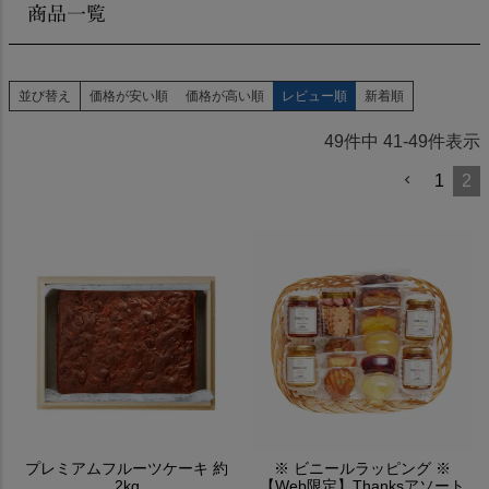
商品一覧
並び替え
価格が安い順
価格が高い順
レビュー順
新着順
49
件中
41
-
49
件表示
1
2
プレミアムフルーツケーキ 約
※ ビニールラッピング ※
2kg
【Web限定】Thanksアソート