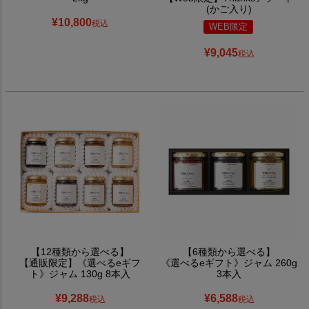
(かご入り)
¥
10,800
税込
WEB限定
¥
9,045
税込
【12種類から選べる】
【6種類から選べる】
【通販限定】《選べるeギフ
《選べるeギフト》ジャム 260g
ト》ジャム 130g 8本入
3本入
¥
9,288
¥
6,588
税込
税込