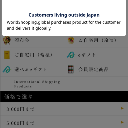
アイス・氷菓
梅干し
カレー
カタログギフト
頒布会
ご自宅用（冷凍）
ご自宅用（常温）
eギフト
選べるeギフト
会員限定商品
International Shipping
Products
価格で選ぶ
3,000円まで
5,000円まで