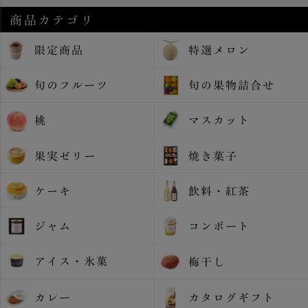
商品カテゴリ
限定商品
特選メロン
旬のフルーツ
旬の果物詰合せ
桃
マスカット
果実ゼリー
焼き菓子
ケーキ
飲料・紅茶
ジャム
コンポート
アイス・氷菓
梅干し
カレー
カタログギフト