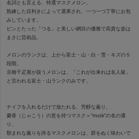
名詞とも言える、特選マスクメロン。
熟練した目利きによって選果され、一つ一つ丁寧にお包
みしています。
ピンとたった「つる」と美しい網目の優雅で高貴な姿は
まさに芸術品。
メロンのランクは、上から富士・山・白・雪・キズの５
段階。
京橋千疋屋が扱うメロンは、「これが出来れば名人級」
と言われる富士・山ランクのみです。
ナイフを入れるだけで放たれる、芳醇な薫り。
麝香（じゃこう）の意を持つマスク＝“musk”の名の通
り、
類まれな薫りを誇るマスクメロンは、群をぬく味わいで