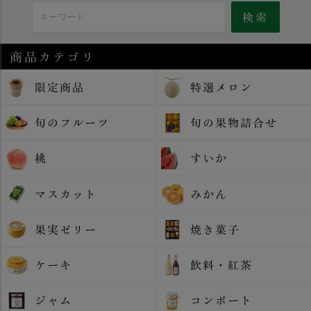
商品カテゴリ
限定商品
特選メロン
旬のフルーツ
旬の果物詰合せ
桃
すいか
マスカット
みかん
果実ゼリー
焼き菓子
ケーキ
飲料・紅茶
ジャム
コンポート