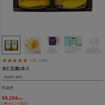
5.00
（
1件
）
杏仁豆腐2本入
商品番号
2071
常温便
¥
4,104
税込
[
38
ポイント進呈 ]