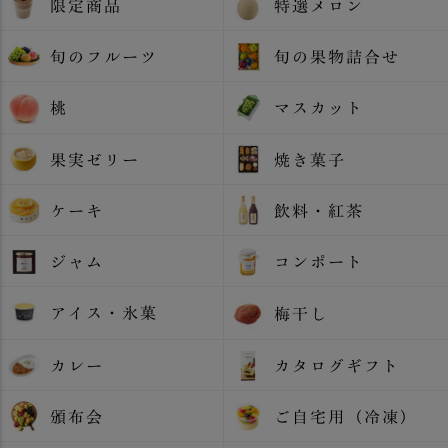
限定商品
特選メロン
旬のフルーツ
旬の果物詰合せ
桃
マスカット
果実ゼリー
焼き菓子
ケーキ
飲料・紅茶
ジャム
コンポート
アイス・氷菓
梅干し
カレー
カタログギフト
頒布会
ご自宅用（冷凍）