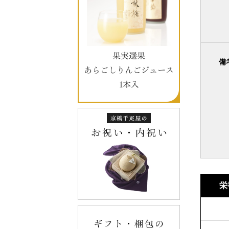
果実選果
備
あらごしりんごジュース
1本入
栄