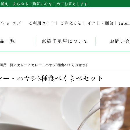
を取り揃え、あらゆるご贈答に心をこめてお答えします。
ンショップ
ご利用ガイド
｜
ご注文方法
｜
ギフト・梱包
｜
Inte
品一覧
京橋千疋屋について
お問い
商品一覧
カレー
カレー・ハヤシ3種食べくらべセット
レー・ハヤシ3種食べくらべセット