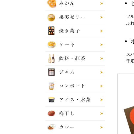
みかん
フ
果実ゼリー
ふ
焼き菓子
ケーキ
ス
飲料・紅茶
千
ジャム
コンポート
アイス・氷菓
梅干し
カレー