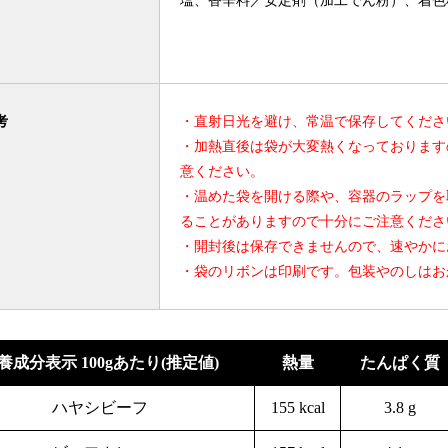
塩、香辛料／安定剤（加工でん粉）、着色
ノ酸等）、増粘剤（加工でん粉）、酸味料
肉・豚肉を含む）
【ビーフカレー】牛肉（国産）、野菜（玉
考
・直射日光を避け、常温で保存してくださ
ンゴチャツネ、トマトケチャップ、マンゴ
・加熱直後は袋が大変熱くなっております
づけ、カレー粉、ココナッツミルク、植物
意ください。
料、食塩、チキンエキス／安定剤（加工で
・温めた袋を開ける際や、容器のラップを
等）、香料、酸味料、（一部に乳成分・カ
ることがありますので十分にご注意くださ
・開封後は保存できませんので、速やかに
【ポークカレー】豚肉（国産）、野菜（玉
・袋のリボンは印刷です。包装やのしはお
ンゴチャツネ、トマトケチャップ、ヨーグ
づけ、植物油脂、カレー粉、ココナッツミ
香辛料、砂糖、食塩、チキンエキス／安定
（アミノ酸等）、香料、酸味料、（一部に
養成分表示 100gあたり(推定値)
熱量
たんぱく質
む）
ハヤシビーフ
155 kcal
3.8 g