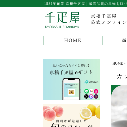
1881年創業 京橋千疋屋 | 最高品質の果物
京橋千疋屋
公式オンライ
HOME
商
HOME
カ