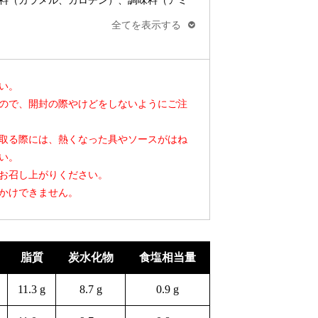
料（カラメル、カロチン）、調味料（アミ
、香料、（一部に小麦・牛肉・大豆・鶏
全てを表示する
ねぎ、にんにく、生姜）、がらスープ、マ
い。
ードリンク、ヨーグルト、トマトピューレ
ので、開封の際やけどをしないようにご注
油脂、赤ワイン、カシューナッツ、香辛
ん粉、カゼインＮａ）、調味料（アミノ酸
取る際には、熱くなった具やソースがはね
シューナッツ・牛肉・鶏肉を含む）
い。
お召し上がりください。
ねぎ、にんにく、生姜）、がらスープ、マ
かけできません。
ルト、マンゴードリンク、トマトピューレ
ルクパウダー、カシューナッツパウダー、
剤（加工でん粉、カゼインＮａ）、調味料
乳成分・カシューナッツ・鶏肉・豚肉を含
脂質
炭水化物
食塩相当量
11.3 g
8.7 g
0.9 g