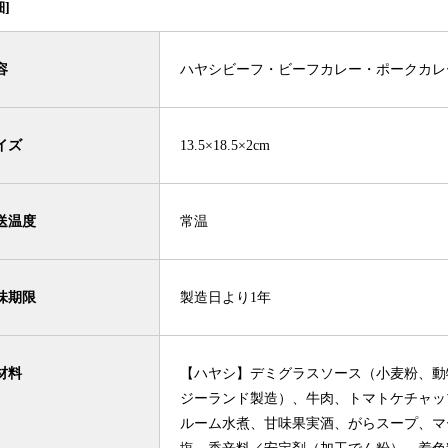
]
容
ハヤシビーフ・ビーフカレー・ポークカレー 
イズ
13.5×18.5×2cm
送温度
常温
味期限
製造日より1年
材料
【ハヤシ】デミグラスソース（小麦粉、動
ジーランド製造）、牛肉、トマトケチャッ
ルーム水煮、甘味果実酒、がらスープ、マ