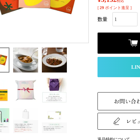
税込
[
29
ポイント進呈 ]
お問い合
レビ
返品特約について