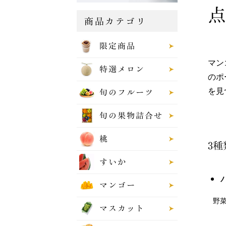
点
商品カテゴリ
限定商品
マン
特選メロン
のポ
を見
旬のフルーツ
旬の果物詰合せ
桃
3
すいか
マンゴー
野
マスカット