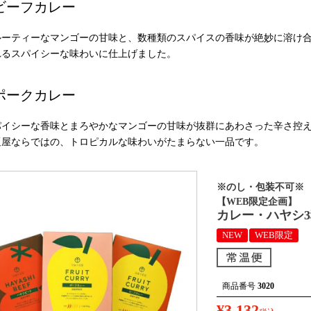
ビーフカレー
ルーティーなマンゴーの甘味と、数種類のスパイスの香味が絶妙に溶け
れるスパイシーな味わいに仕上げました。
ポークカレー
パイシーな香味とまろやかなマンゴーの甘味が抜群にあわさった辛さ控
疋屋ならではの、トロピカルな味わいがたまらない一品です。
※のし・包装不可※
【WEB限定企画】
カレー・ハヤシ
NEW
WEB限定
商品番号
3020
¥
3,132