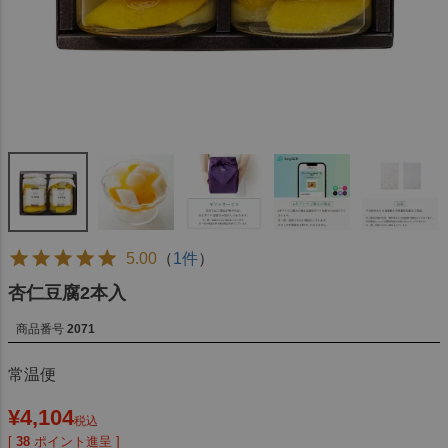
5.00
（
1件
）
杏仁豆腐2本入
商品番号
2071
常温便
¥
4,104
税込
[
38
ポイント進呈 ]