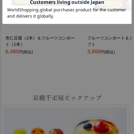
杏仁豆腐（2本）＆フルーツコンポー
フルーツコンポート＆ク
ト（1本）
フト
6,480
3,888
円(税込)
円(税込)
京橋千疋屋ピックアップ