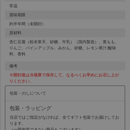
常温
賞味期限
約半年間（未開封）
原材料
杏仁豆腐（粉末寒天、砂糖、牛乳）（国内製造）、黄もも、
りんご、パインアップル、みかん、砂糖、レモン果汁/酸味
料、香料
備考
※開封後は冷蔵庫で保存して、なるべくお早めにお召し上が
りください。
包装・のしについて
包装・ラッピング
当店ではご指定がなければ、全てギフト包装でお届けしてお
ります。
（一部包装できない商品もございます）