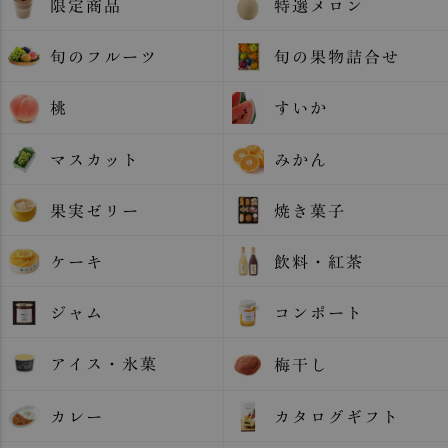
限定商品
特選メロン
旬のフルーツ
旬の果物詰合せ
桃
すいか
マスカット
みかん
果実ゼリー
焼き菓子
ケーキ
飲料・紅茶
ジャム
コンポート
アイス・氷菓
梅干し
カレー
カタログギフト