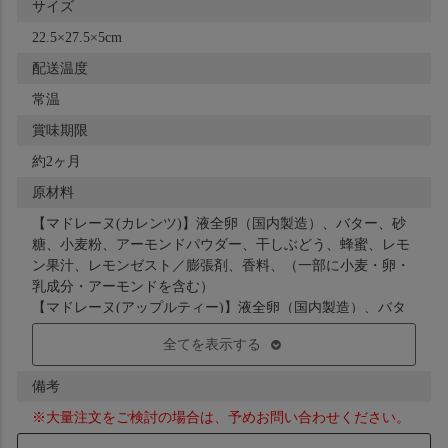
サイズ
22.5×27.5×5cm
配送温度
常温
賞味期限
約2ヶ月
原材料
【マドレーヌ(カレンツ)】液全卵（国内製造）、バター、砂
糖、小麦粉、アーモンドパウダー、干しぶどう、蜂蜜、レモ
ン果汁、レモンゼスト／膨張剤、香料、（一部に小麦・卵・
乳成分・アーモンドを含む）
【マドレーヌ(アップルティー)】液全卵（国内製造）、バタ
ー、砂糖、小麦粉、アーモンドパウダー、蜂蜜、レモン果
全てを表示する
汁、レモンゼスト、紅茶／膨張剤、香料、（一部に小麦・
卵・乳成分・アーモンドを含む）
備考
【フリアン】液卵白（国内製造）、砂糖、バター、小麦粉、
アーモンドパウダー、蜂蜜、レモン果汁、レモンピール／香
※大量注文をご検討の場合は、予めお問い合わせください。
料、（一部に小麦・卵・乳成分・アーモンドを含む）