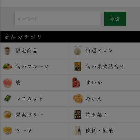
商品カテゴリ
限定商品
特選メロン
旬のフルーツ
旬の果物詰合せ
桃
すいか
マスカット
みかん
果実ゼリー
焼き菓子
ケーキ
飲料・紅茶