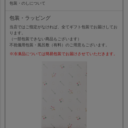
【ロランジェ】小麦粉(国内製造)､卵､ｵﾚﾝｼﾞ砂糖漬け･ﾘｶｰ漬
包装・のしについて
け､ﾊﾞﾀｰ､砂糖､ｵﾚﾝｼﾞｼﾛｯﾌﾟ漬け､果糖ぶどう糖液糖､ｱｯﾌﾟﾙﾌﾟﾚ
ｻﾞｰﾌﾞﾘｶｰ漬け､ﾚｰｽﾞﾝﾘｶｰ漬け､蜂蜜､洋酒､ﾘｶｰ/ﾄﾚﾊﾛｰｽ､酒精､膨
包装・ラッピング
張剤､酸味料､酸化防止剤(V.C)､乳酸Ca､香料､pH調整剤
当店ではご指定がなければ、全てギフト包装でお届けしてお
ります。
（一部包装できない商品もございます）
不祝儀用包装・風呂敷（有料）のご用意もございます。
※冷凍品については簡易包装でお届けさせていただきます。