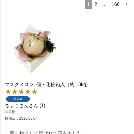
1
2
…
166
マスクメロン1個・化粧箱入（約1.3kg)
購入者
ちょこさん
1
非公開
投稿日
2026/08/04
贈り物として選ばせて頂きました。
