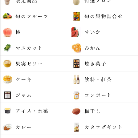
限定商品
特選メロン
旬のフルーツ
旬の果物詰合せ
桃
すいか
マスカット
みかん
果実ゼリー
焼き菓子
ケーキ
飲料・紅茶
ジャム
コンポート
アイス・氷菓
梅干し
カレー
カタログギフト