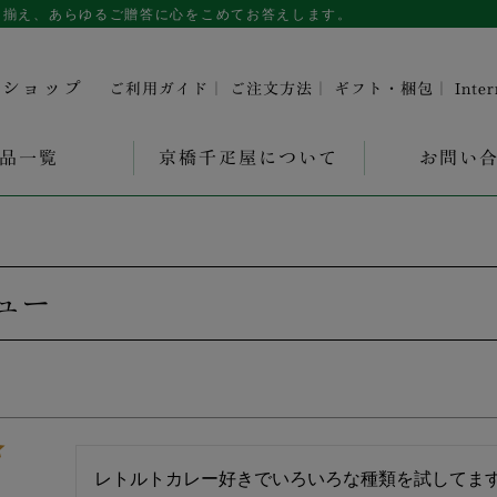
を取り揃え、あらゆるご贈答に心をこめてお答えします。
ンショップ
ご利用ガイド
｜
ご注文方法
｜
ギフト・梱包
｜
Inte
品一覧
京橋千疋屋について
お問い
ュー
レトルトカレー好きでいろいろな種類を試してま