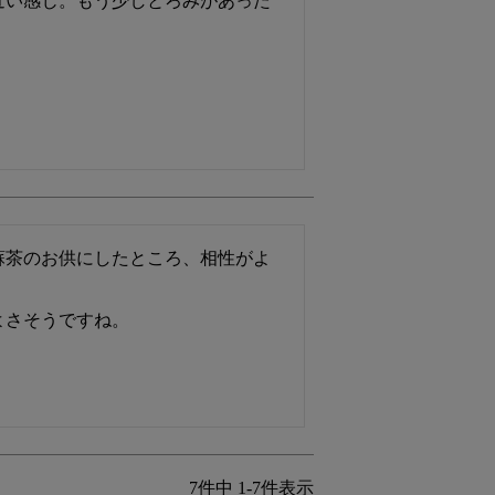
近い感じ。もう少しとろみがあった
蘇茶のお供にしたところ、相性がよ
よさそうですね。
7
件中
1
-
7
件表示