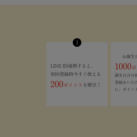
1
お誕生
1000
LINE ID連携すると、
ポ
初回登録時今すぐ使える
誕生日月の
200
登録をいた
ポイント
を贈呈！
に、ポイン