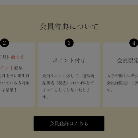
会員特典について
2
3
4
日月に
最大で
ポイント付与
会員限
イント
贈呈！
前月までに誕生日
会員ランクに応じて、通常商
入手が難しい希
だいている方対象
品価格（税抜）の1〜4％をポ
会員様限定にご
トを贈呈！
イントとして付与いたしま
す。
す。
会員登録はこちら