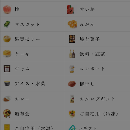
桃
すいか
マスカット
みかん
果実ゼリー
焼き菓子
ケーキ
飲料・紅茶
ジャム
コンポート
アイス・氷菓
梅干し
カレー
カタログギフト
頒布会
ご自宅用（冷凍）
ご自宅用（常温）
eギフト