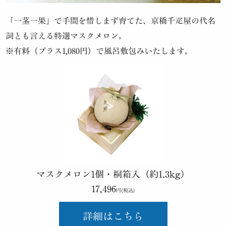
「一茎一果」で手間を惜しまず育てた、
京橋千疋屋の代名
詞とも言える特選マスクメロン。
※有料（プラス1,080円）で風呂敷包みいたします。
マスクメロン1個・桐箱入（約1.3kg）
17,496
円(税込)
詳細はこちら