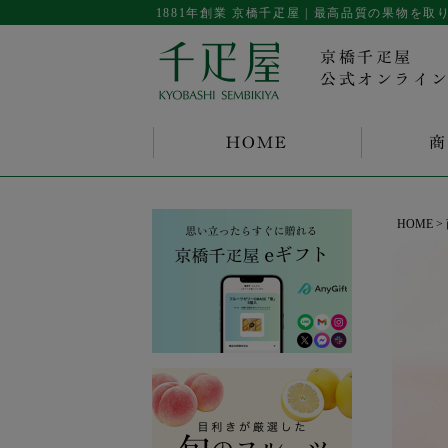
1881年創業 京橋千疋屋 | 最高品質の果物
京橋千疋屋
公式オンライ
HOME
商
HOME