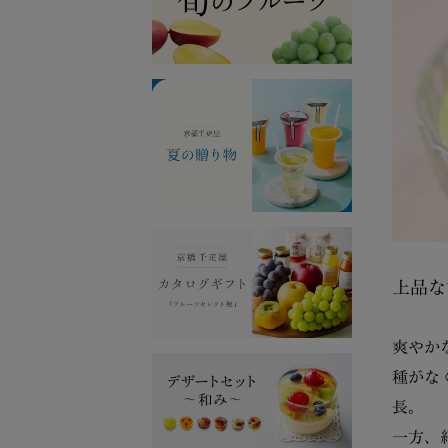
上品な
爽やか
種がな
長。
一方、