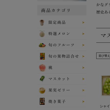
かなグ
商品カテゴリ
歴史あ
限定商品
特選メロン
マ
旬のフルーツ
並び替
旬の果物詰合せ
桃
マスカット
果実ゼリー
焼き菓子
シャイ