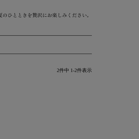
夏のひとときを贅沢にお楽しみください。
2
件中
1
-
2
件表示