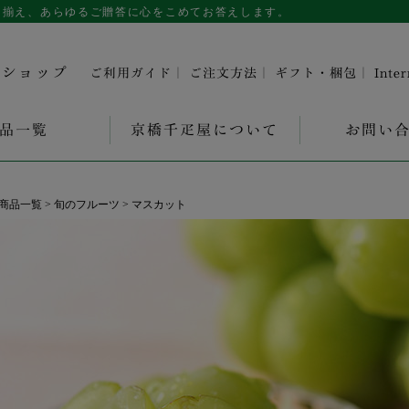
を取り揃え、あらゆるご贈答に心をこめてお答えします。
ンショップ
ご利用ガイド
｜
ご注文方法
｜
ギフト・梱包
｜
Inte
品一覧
京橋千疋屋について
お問い
商品一覧
旬のフルーツ
マスカット