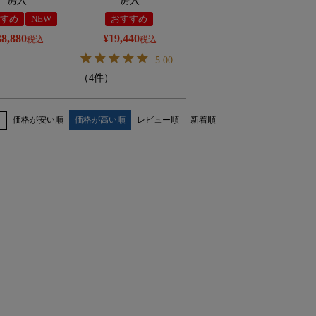
房入
房入
すめ
NEW
おすすめ
38,880
¥
19,440
税込
税込
5.00
（4件）
価格が安い順
価格が高い順
レビュー順
新着順
え